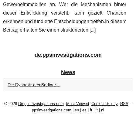
Gewerbeimmobilien an. Wer die Mechanismen hinter
dieser Entwicklung versteht, kann gezielt Chancen
erkennen und fundierte Entscheidungen treffen.In diesem
Beitrag erhalten Sie einen strukturierten [
...
]
de.ppsinvestigations.com
News
Die Dynamik des Berliner...
© 2026
De.ppsinvestigations.com
-
Most Viewed
-
Cookies Policy
-
RSS
-
-
ppsinvestigations.com
|
en
|
es
|
fr
|
it
|
nl